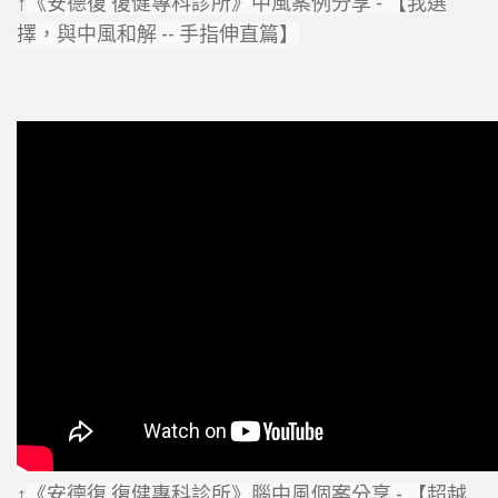
《安德復 復健專科診所》中風案例分享 - 【我選
↑
擇，與中風和解 -- 手指伸直篇】
《安德復 復健專科診所》腦中風個案分享 - 【超越
↑