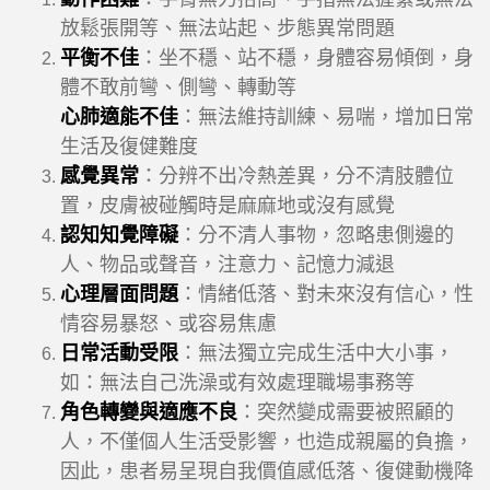
放鬆張開等、無法站起、步態異常問題
平衡不佳
：坐不穩、站不穩，身體容易傾倒，身
體不敢前彎、側彎、轉動等
心肺適能不佳
：無法維持訓練
、易喘，增加日常
生活及復健難度
感覺異常
：分辨不出冷熱差異，分不清肢體位
置，皮膚被碰觸時是麻麻地或沒有感覺
認知知覺障礙
：分不清人事物，忽略患側邊的
人、物品或聲音，注意力、記憶力減退
心理層面問題
：情緒低落、對未來沒有信心，性
情容易暴怒、或容易焦慮
日常活動受限
：無法獨立完成生活中大小事，
如：無法自己洗澡或有效處理職場事務等
角色轉變與適應不良
：突然變成需要被照顧的
人，不僅個人生活受影響，也造成親屬的負擔，
因此，患者易呈現自我價值感低落、復健動機降