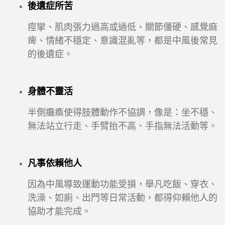
後遺症所苦
痙攣、肌肉張力過高或過低、關節僵硬、感覺麻
痺、情緒不穩定、意識混亂等，都是中風後常見
的後遺症。
身體不靈活
半側癱瘓使得肢體動作不協調，像是：坐不穩、
無法站立行走、手臂抬不高、手指無法活動等。
凡事依賴他人
因為中風導致運動功能受損，舉凡吃飯、穿衣、
洗澡、如廁、出門等日常活動，都得仰賴他人的
協助才能完成。