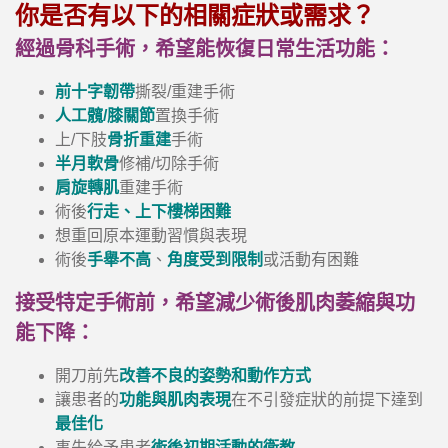
你是否有以下的相關症狀或需求？
經過骨科手術，希望能恢復日常生活功能：
前十字韌帶
撕裂/重建手術
人工髖/膝關節
置換手術
上/下肢
骨折重建
手術
半月軟骨
修補/切除手術
肩旋轉肌
重建手術
術後
行走、上下樓梯困難
想重回原本運動習慣與表現
術後
手舉不高
、
角度受到限制
或活動有困難
接受特定手術前，希望減少術後肌肉萎縮與功
能下降：
開刀前先
改善不良的姿勢和動作方式
讓患者的
功能與肌肉表現
在不引發症狀的前提下達到
最佳化
事先給予患者
術後初期活動的衛教