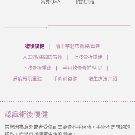
常見Q&A
預約流程
術後復健
前十字韌帶撕裂/重建
人工髖/膝關節置換
上肢骨折重建
下肢骨折重建
半月軟骨修補/切除
肩旋轉肌重建
手術前復健
增生療法介紹
認識術後復健
當您因為意外或者受傷而需要骨科手術時，手術不是問題的
終點，而是重回健康生活的開始。